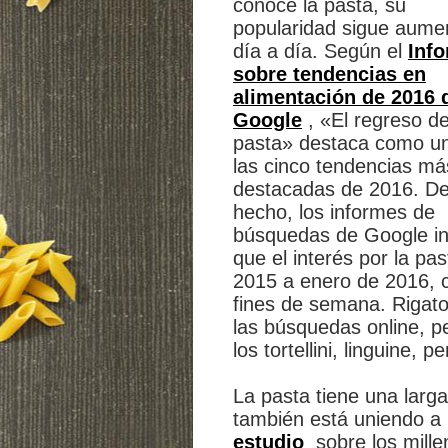
conoce la pasta, su
popularidad sigue aume
día a día. Según el
Inf
sobre tendencias en
alimentación de 2016 
Google
, «El regreso de
pasta» destaca como u
las cinco tendencias má
destacadas de 2016. D
hecho, los informes de
búsquedas de Google in
que el interés por la p
2015 a enero de 2016, c
fines de semana. Rigato
las búsquedas online, p
los tortellini, linguine, p
La pasta tiene una larga 
también está uniendo a
estudio
sobre los mille