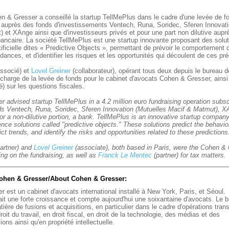
n & Gresser a conseillé la startup TellMePlus dans le cadre d'une levée de f
s auprès des fonds d'investissements Ventech, Runa, Soridec, Sferen Innovati
 et XAnge ainsi que d'investisseurs privés et pour une part non dilutive aupr
ancaire. La société
TellMePlus
est une startup innovante proposant des solu
rtificielle dites « Predictive Objects », permettant de prévoir le comportemen
ndances, et d'identifier les risques et les opportunités qui découlent de ces pr
associé) et
Lovel Greiner
(collaborateur), opérant tous deux depuis le bureau d
 charge de la levée de fonds pour le cabinet d'avocats Cohen & Gresser, ains
é) sur les questions fiscales.
 advised startup TellMePlus in a 4.2 million euro fundraising operation subs
s Ventech, Runa, Soridec, Sferen Innovation (Mutuelles Macif & Matmut), XA
or a non-dilutive portion, a bank.
TellMePlus
is an innovative startup company
ligence solutions called "predictive objects." These solutions predict the behavio
ict trends, and identify the risks and opportunities related to these prediction
artner) and
Lovel Greiner
(associate), both based in Paris, were the Cohen &
ing on the fundraising, as well as
Franck Le Mentec
(partner) for tax matters.
ohen & Gresser/About Cohen & Gresser:
 est un cabinet d'avocats international installé à New York, Paris, et Séoul
ait une forte croissance et compte aujourd'hui une soixantaine d'avocats. Le b
tière de fusions et acquisitions, en particulier dans le cadre d'opérations trans
oit du travail, en droit fiscal, en droit de la technologie, des médias et des
ns ainsi qu'en propriété intellectuelle.