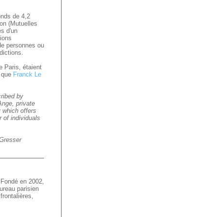
onds de 4,2
on (Mutuelles
ès d'un
tions
t de personnes ou
édictions.
e Paris, étaient
i que
Franck Le
cribed by
nge, private
 which offers
r of individuals
s.
 Gresser
. Fondé en 2002,
ureau parisien
frontalières,