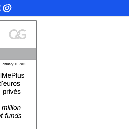
February 11, 2016
llMePlus
d'euros
 privés
million
t funds