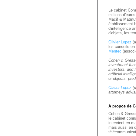
Le cabinet Cohe
millions d'euro
Macif & Matmut)
établissement b
d'intelligence a
d'objets, les te
Olivier Lopez
(
les conseils en
Mentec
(associ
Cohen & Gresser
investment fund
investors, and f
artificial intel
or objects, pred
Olivier Lopez
(p
attorneys advis
A propos de C
Cohen & Gresser
le cabinet conn
intervient en ma
mais aussi en dr
télécommunicatio